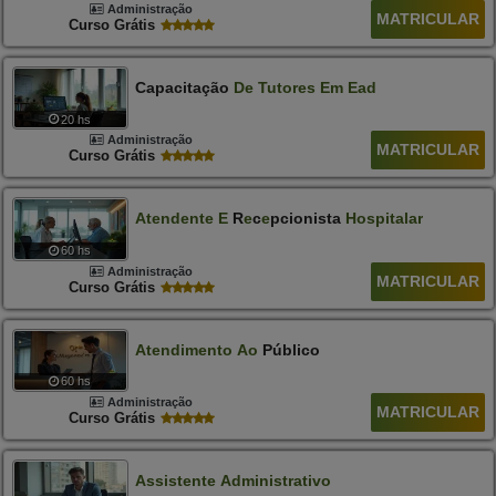
Administração
MATRICULAR
Curso Grátis
Capacitação
De
Tutores
Em
Ead
20 hs
Administração
MATRICULAR
Curso Grátis
At
E
Nd
E
Nt
E
E
R
E
C
E
Pcionista
Hospitalar
60 hs
Administração
MATRICULAR
Curso Grátis
Atendimento
Ao
Público
60 hs
Administração
MATRICULAR
Curso Grátis
Assistente
Administrativo