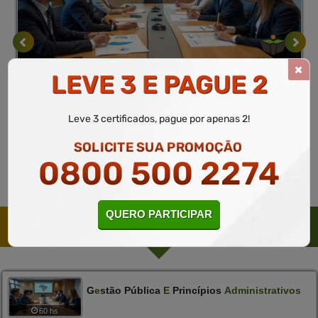
Administração
10 a 60 horas
LEVE 3 E PAGUE 2
Gestão pública e princípios administrativos
Curso Gratuito
Leve 3 certificados, pague por apenas 2!
MATRICULAR
Saiba mais
SOLICITE SUA PROMOÇÃO
0800 500 2274
QUERO PARTICIPAR
CURSOS SUGERIDOS PELO PEDAGÓGICO
G
E
Stão Pública
E
Princípios
Administrativos
60 hs