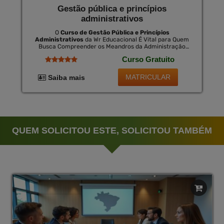
Gestão pública e princípios
administrativos
O
Curso de Gestão Pública e Princípios
Administrativos
da Wr Educacional É Vital para Quem
Busca Compreender os Meandros da Administração
Pública e Se Destacar na Carreira. Este Curso Online
Curso Gratuito
Fortalece os Principais Aspectos de Liderança, Ética, e
Governabilidade Dentro do Contexto Público. Também É
Oferecido Um Certificado Opcional no Final do Curso,
MATRICULAR
Saiba mais
Válido em Todo o Brasil por Uma Pequena Taxa,
Demonstrando o Comprometimento e a Expertise
Adquirida.
QUEM SOLICITOU ESTE, SOLICITOU TAMBÉM