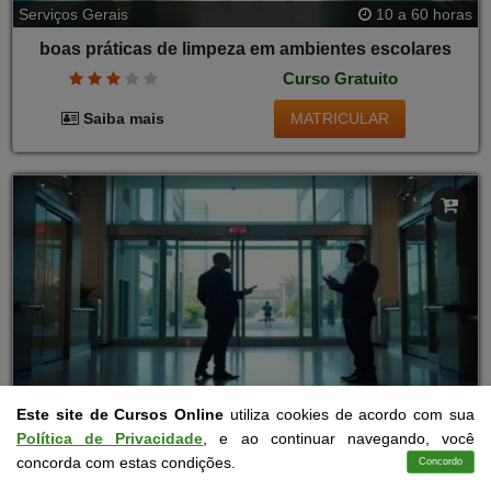
Serviços Gerais
10 a 60 horas
boas práticas de limpeza em ambientes escolares
Curso Gratuito
MATRICULAR
Saiba mais
Segurança Pública
10 a 60 horas
Este site de Cursos Online
utiliza cookies de acordo com sua
Política de Privacidade
, e ao continuar navegando, você
agente de portaria e controle de acesso
concorda com estas condições.
Concordo
Curso Gratuito
Cursos
Aplicativo
Login
Contato