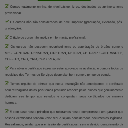
Cursos totalmente on-line, de nível básico, livres, destinados ao aprimoramento
profissional;
Os cursos não são considerados de nível superior (graduação, extensão, pós-
graduação);
O título do curso não implica em formação profissional;
Os cursos não possuem reconhecimento ou autorização de órgãos como o
MEC, CONTRAN, DENATRAN, CIRETRAN, DETRAN, CETRAN e CONTRANDIFE,
COFFITO, CRO, CRM, CFP, CREA, etc.
Para obter o certificado é preciso estar aprovado na avaliação e cumprir todos os
requisitos dos Termos de Serviços deste site, bem como o tempo de estudo.
Temos orgulho de afirmar que nesta Instituição não antecipamos o certificado
nem retroagimos datas pois temos profundo respeito pelos alunos que genuinamente
dedicam seu tempo aos estudos e conquistam seus certificados de maneira
honrosa.
É com base nesse princípio que reiteramos nosso compromisso em garantir que
nossos certificados tenham valor real e sejam considerados documentos legítimos.
Ressaltamos, ainda, que a emissão de certificados, sem o devido cumprimento da