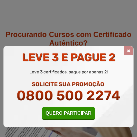
Procurando Cursos com Certificado
Autêntico?
LEVE 3 E PAGUE 2
A WR Educacional emite gratuitamente uma Declaração de
Autenticidade do seu certificado, isto é, autenticidade garantida.
Leve 3 certificados, pague por apenas 2!
Solicite Agora
SOLICITE SUA PROMOÇÃO
0800 500 2274
QUERO PARTICIPAR