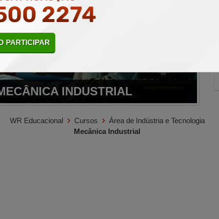
500 2274
 PARTICIPAR
MECÂNICA INDUSTRIAL
WR Educacional
Cursos
Área de Indústria e Tecnologia
Mecânica Industrial