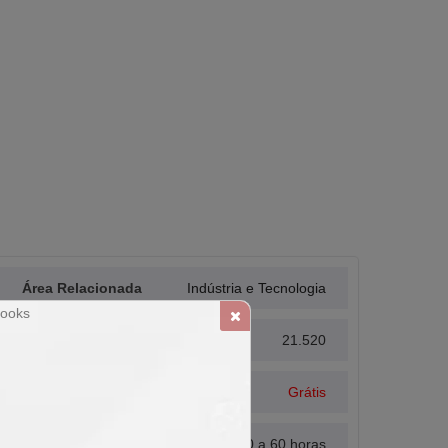
Área Relacionada
Indústria e Tecnologia
Alunos Matriculados
21.520
Valor
Grátis
Carga Horária
10 a 60 horas