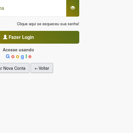
Clique aqui se esqueceu sua senha!
Fazer Login
Acesse usando
G
o
o
g
l
e
ar Nova Conta
←Voltar