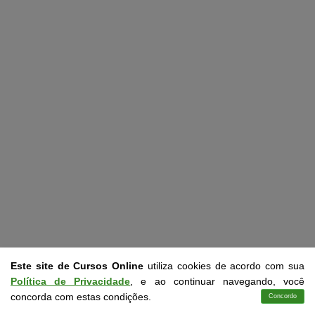
Este site de Cursos Online
utiliza cookies de acordo com sua
CURSOS EM CONFORMIDADE COM A LDB 9.394/96
Política de Privacidade
, e ao continuar navegando, você
concorda com estas condições.
Concordo
Cursos
Aplicativo
Login
Contato