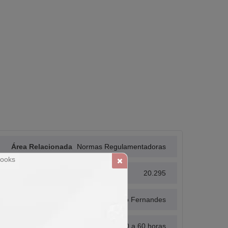
Área Relacionada
Normas Regulamentadoras
Alunos Matriculados
20.295
Responsável Téc.
Diego Couto Fernandes
Carga Horária
10 a 60 horas