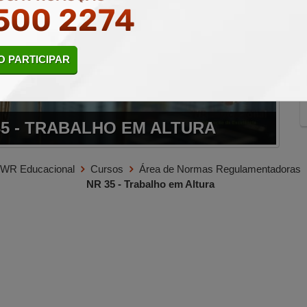
500 2274
 PARTICIPAR
35 - TRABALHO EM ALTURA
WR Educacional
Cursos
Área de Normas Regulamentadoras
NR 35 - Trabalho em Altura