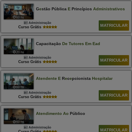
G
E
Stão Pública
E
Princípios
Administrativos
60 hs
Administração
MATRICULAR
Curso Grátis
Capacitação
De
Tutores
Em
Ead
20 hs
Administração
MATRICULAR
Curso Grátis
At
E
Nd
E
Nt
E
E
R
E
C
E
Pcionista
Hospitalar
60 hs
Administração
MATRICULAR
Curso Grátis
Atendimento
Ao
Público
60 hs
Administração
MATRICULAR
Curso Grátis