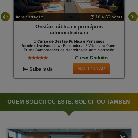
‹
›
Administração
10 a 60 horas
Gestão pública e princípios
administrativos
O
Curso de Gestão Pública e Princípios
Administrativos
da Wr Educacional É Vital para Quem
Busca Compreender os Meandros da Administração
Pública e Se Destacar na Carreira. Este Curso Online
Curso Gratuito
Fortalece os Principais Aspectos de Liderança, Ética, e
Governabilidade Dentro do Contexto Público. Também É
Oferecido Um Certificado Opcional no Final do Curso,
MATRICULAR
Saiba mais
Válido em Todo o Brasil por Uma Pequena Taxa,
Demonstrando o Comprometimento e a Expertise
Adquirida.
QUEM SOLICITOU ESTE, SOLICITOU TAMBÉM