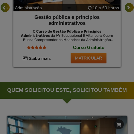
‹
›
Administração
10 a 60 horas
Gestão pública e princípios
administrativos
O
Curso de Gestão Pública e Princípios
Administrativos
da Wr Educacional É Vital para Quem
Busca Compreender os Meandros da Administração
Pública e Se Destacar na Carreira. Este Curso Online
Curso Gratuito
Fortalece os Principais Aspectos de Liderança, Ética, e
Governabilidade Dentro do Contexto Público. Também É
Oferecido Um Certificado Opcional no Final do Curso,
MATRICULAR
Saiba mais
Válido em Todo o Brasil por Uma Pequena Taxa,
Demonstrando o Comprometimento e a Expertise
Adquirida.
QUEM SOLICITOU ESTE, SOLICITOU TAMBÉM