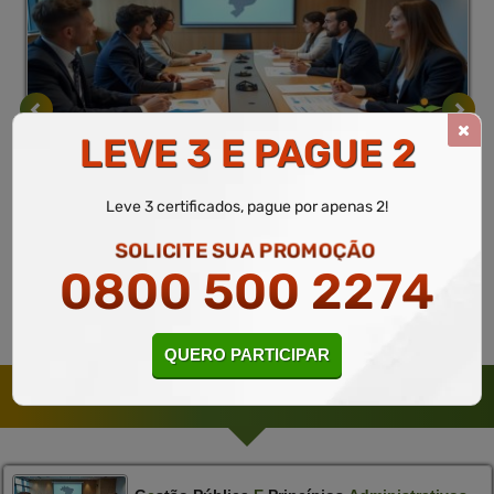
LEVE 3 E PAGUE 2
Administração
10 a 60 horas
Gestão pública e princípios administrativos
Leve 3 certificados, pague por apenas 2!
Curso Gratuito
SOLICITE SUA PROMOÇÃO
MATRICULAR
Saiba mais
0800 500 2274
QUERO PARTICIPAR
CURSOS SUGERIDOS PELO PEDAGÓGICO