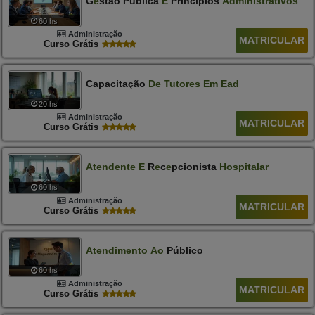
G
E
Stão Pública
E
Princípios
Administrativos
60 hs
Administração
MATRICULAR
Curso Grátis
Capacitação
De
Tutores
Em
Ead
20 hs
Administração
MATRICULAR
Curso Grátis
At
E
Nd
E
Nt
E
E
R
E
C
E
Pcionista
Hospitalar
60 hs
Administração
MATRICULAR
Curso Grátis
Atendimento
Ao
Público
60 hs
Administração
MATRICULAR
Curso Grátis