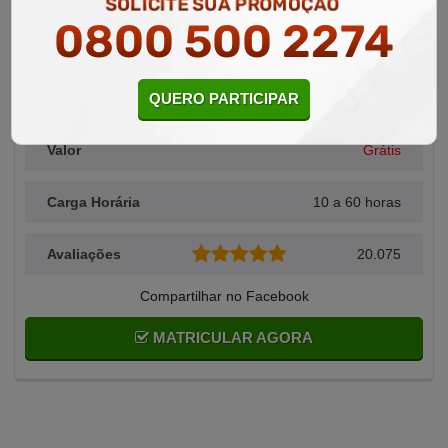
SOLICITE SUA PROMOÇÃO
0800 500 2274
Área Relacionada
Administração
QUERO PARTICIPAR
Alunos Matriculados
25.094
Valor
Grátis
Carga Horária
10 a 60 horas
Avaliações
20.075
Compartilhar no Facebook
MATRICULAR AGORA