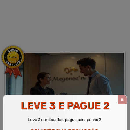
LEVE 3 E PAGUE 2
CURSO DE ATENDIMENTO AO PÚBLICO
Leve 3 certificados, pague por apenas 2!
WR Educacional
Cursos
Área de Administração
Atendimento ao Público