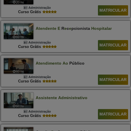
20 hs
Administração
MATRICULAR
Curso Grátis
At
E
Nd
E
Nt
E
E
R
E
C
E
Pcionista
Hospitalar
60 hs
Administração
MATRICULAR
Curso Grátis
Atendimento
Ao
Público
60 hs
Administração
MATRICULAR
Curso Grátis
Assistente
Administrativo
60 hs
Administração
MATRICULAR
Curso Grátis