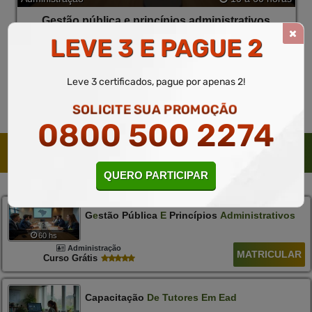
Gestão pública e princípios administrativos
LEVE 3 E PAGUE 2
Curso Gratuito
MATRICULAR
Saiba mais
Leve 3 certificados, pague por apenas 2!
SOLICITE SUA PROMOÇÃO
0800 500 2274
CURSOS SUGERIDOS PELO PEDAGÓGICO
QUERO PARTICIPAR
G
E
Stão Pública
E
Princípios
Administrativos
60 hs
Administração
MATRICULAR
Curso Grátis
Capacitação
De
Tutores
Em
Ead