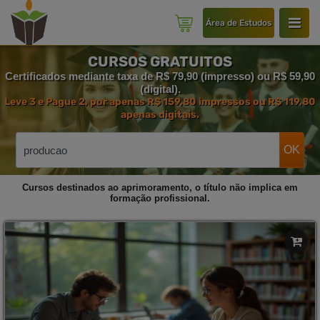
Área de Estudos
CURSOS GRATUITOS
Certificados mediante taxa de R$ 79,90 (impresso) ou R$ 59,90
(digital).
Leve 3 e Pague 2, por apenas R$ 159,80 impressos ou R$ 119,80
apenas digitais.
OK
Cursos destinados ao aprimoramento, o título não implica em
formação profissional.