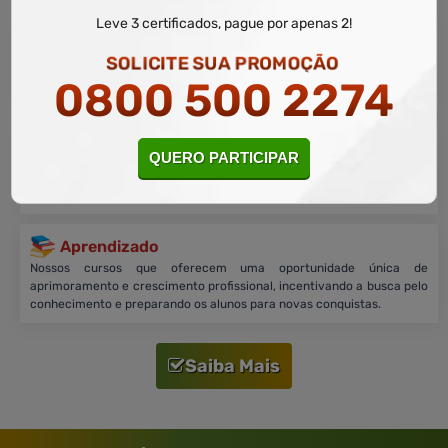
Leve 3 certificados, pague por apenas 2!
Compromisso
Garantimos a legitimidade dos certificados que são emitidos somente
SOLICITE SUA PROMOÇÃO
após aprovação e cumprimento da carga horária, conformidade com
0800 500 2274
os critérios do Ministério Público de Minas Gerais.
Certificação
QUERO PARTICIPAR
Nossos certificados digitais são legitimados pela assinatura eletrônica
do Coordenador Pedagógico, validada no site
g
o
v
.b
r
. Garantindo sua
autenticidade e utilidade para os alunos.
Aprendizado
Nossos cursos que oferecem uma oportunidade única de
aprimoramento e crescimento profissional, incentivando a busca pelo
conhecimento e preparando os alunos para novas conquistas.
Saiba Mais