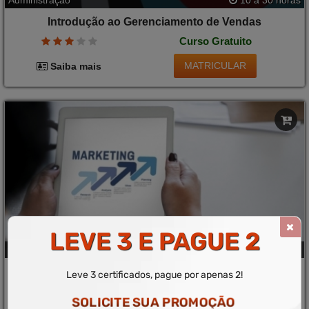
Administração
10 a 30 horas
Introdução ao Gerenciamento de Vendas
Curso Gratuito
MATRICULAR
Saiba mais
LEVE 3 E PAGUE 2
Administração
10 a 30 horas
Básico em Gerenciamento de Vendas
Leve 3 certificados, pague por apenas 2!
Curso Gratuito
SOLICITE SUA PROMOÇÃO