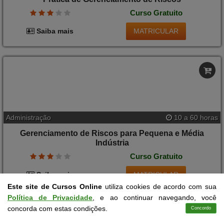
Administração
10 a 60 horas
Gerenciamento de Riscos
Curso Gratuito
MATRICULAR
Saiba mais
Este site de Cursos Online
utiliza cookies de acordo com sua
Política de Privacidade
, e ao continuar navegando, você
concorda com estas condições.
Concordo
Cursos
Aplicativo
Login
Contato