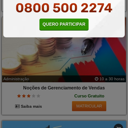
0800 500 2274
MATRICULAR
Saiba mais
QUERO PARTICIPAR
Administração
10 a 30 horas
Noções de Gerenciamento de Vendas
Curso Gratuito
MATRICULAR
Saiba mais