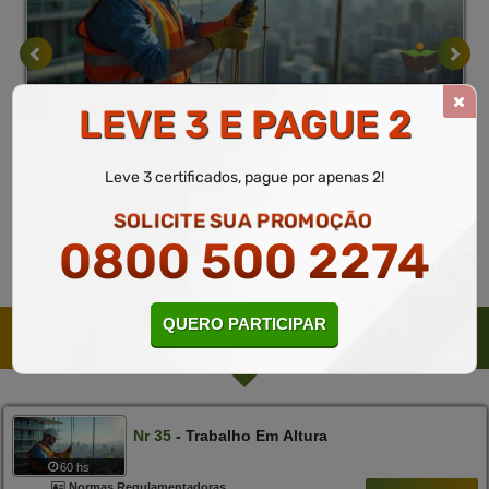
Normas Regulamentadoras
10 a 60 horas
LEVE 3 E PAGUE 2
Nr 35 - trabalho em altura
Curso Gratuito
Leve 3 certificados, pague por apenas 2!
MATRICULAR
Saiba mais
SOLICITE SUA PROMOÇÃO
0800 500 2274
QUERO PARTICIPAR
CURSOS SUGERIDOS PELO PEDAGÓGICO
Nr
35
- Trabalho Em Altura
60 hs
Normas Regulamentadoras