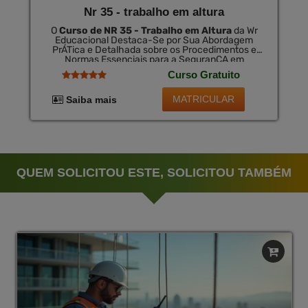
Nr 35 - trabalho em altura
O
Curso de NR 35 - Trabalho em Altura
da Wr
Educacional Destaca-Se por Sua Abordagem
PrÁTica e Detalhada sobre os Procedimentos e
Normas Essenciais para a SeguranÇA em
Trabalhos em Altura. Este Curso É Uma
Curso Gratuito
Ferramenta Crucial para o Desenvolvimento
Profissional na ÁRea de SeguranÇA do Trabalho,
Ampliando o Entendimento sobre Riscos e
MATRICULAR
Saiba mais
Medidas Preventivas. no TÉRmino, HÁ a OpÇÃO de
Certificado, com Validade Nacional, DisponÍVel por
Uma Pequena Taxa.
QUEM SOLICITOU ESTE, SOLICITOU TAMBÉM