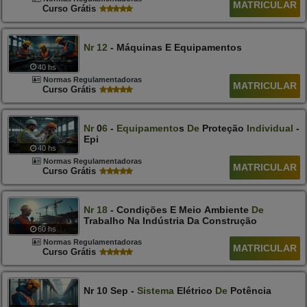
MATRICULAR
Curso Grátis
Nr
12
- Máquinas E Equipamentos
40 hs
Normas Regulamentadoras
MATRICULAR
Curso Grátis
Nr
0
6
-
Equipamento
S
De
Proteção
Individual
-
Epi
40 hs
Normas Regulamentadoras
MATRICULAR
Curso Grátis
Nr
18
- Condições E Meio Ambiente
De
Trabalho Na Indústria Da Construção
60 hs
Normas Regulamentadoras
MATRICULAR
Curso Grátis
Nr 10 Sep -
Sistema
Elétrico
De
Potência