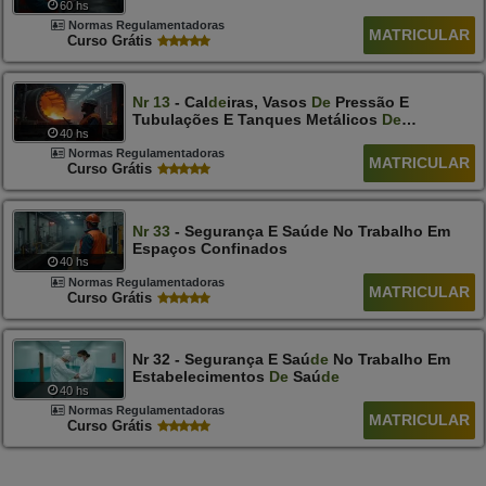
60 hs
Normas Regulamentadoras
MATRICULAR
Curso Grátis
Nr
13
- Cal
De
Iras, Vasos
De
Pressão E
Tubulações E Tanques Metálicos
De
40 hs
Armazenamento
Normas Regulamentadoras
MATRICULAR
Curso Grátis
Nr
33
- Segurança E Saúde No Trabalho Em
Espaços Confinados
40 hs
Normas Regulamentadoras
MATRICULAR
Curso Grátis
Nr 32 - Segurança E Saú
De
No Trabalho Em
Estabelecimentos
De
Saú
De
40 hs
Normas Regulamentadoras
MATRICULAR
Curso Grátis