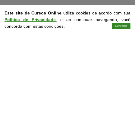
Este site de Cursos Online
utiliza cookies de acordo com sua
Política de Privacidade
, e ao continuar navegando, você
concorda com estas condições.
Concordo
Cursos
Aplicativo
Login
Contato
GANHE ATÉ 50% DE DESCONTO
3 CERTIFICADOS POR APENAS 119,80. INFORME SEU E-MAIL,