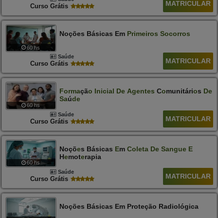
MATRICULAR
Curso Grátis
Noções Básicas Em
Primeiros
Socorros
60 hs
Saúde
MATRICULAR
Curso Grátis
F
O
Rma
Çã
O
Inicial
De
Agentes
C
O
Munitári
O
S
De
Sa
Ú
De
60 hs
Saúde
MATRICULAR
Curso Grátis
Noçõ
E
S Básicas
E
M
Col
E
Ta
D
E
Sangu
E
E
H
E
Mot
E
Rapia
60 hs
Saúde
MATRICULAR
Curso Grátis
Noções Básicas Em Proteção Radiológica