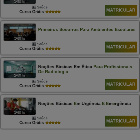
50 hs
Saúde
MATRICULAR
Curso Grátis
Primeiros
Socorros
Para
Ambientes
Escolares
60 hs
Saúde
MATRICULAR
Curso Grátis
Noções Básicas Em Ética
Para
Profissionais
De
Radiologia
60 hs
Saúde
MATRICULAR
Curso Grátis
Noçõ
E
S Básicas
E
M Urgência
E
E
M
E
Rgência
60 hs
Saúde
MATRICULAR
Curso Grátis