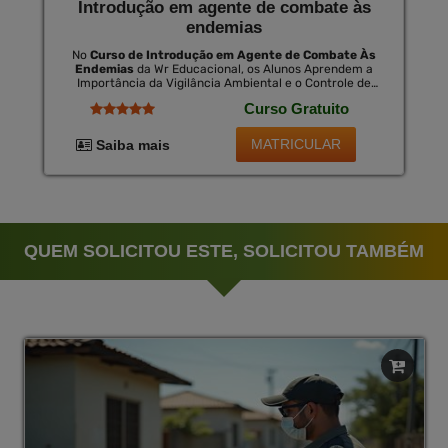
Introdução em agente de combate às
endemias
No
Curso de Introdução em Agente de Combate Às
Endemias
da Wr Educacional, os Alunos Aprendem a
Importância da Vigilância Ambiental e o Controle de
Doenças no Contexto da Saúde Pública. o Curso
Curso Gratuito
Proporciona Conhecimentos Essenciais para Combater
Eficazmente as Endemias Que Ameaçam a Saúde das
Populações. com Um Certificado Opcional Válido em
MATRICULAR
Saiba mais
Todo o Brasil por Uma Pequena Taxa, os Formados
Estarão Equipados para Se Posicionar Como
Profissionais Qualificados no Mercado de Trabalho.
QUEM SOLICITOU ESTE, SOLICITOU TAMBÉM