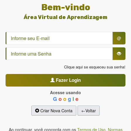
Bem-vindo
Área Virtual de Aprendizagem
@
Clique aqui se esqueceu sua senha!
Fazer Login
Acesse usando
G
o
o
g
l
e
Criar Nova Conta
←Voltar
Ao continuar, você concorda com os
Termos de Uso
,
Normas