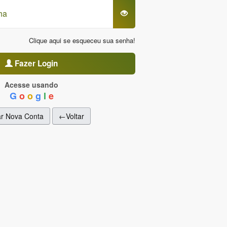
Clique aqui se esqueceu sua senha!
Fazer Login
Acesse usando
G
o
o
g
l
e
ar Nova Conta
←Voltar