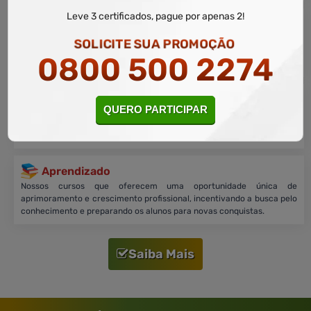
Leve 3 certificados, pague por apenas 2!
Compromisso
Garantimos a legitimidade dos certificados que são emitidos somente
SOLICITE SUA PROMOÇÃO
após aprovação e cumprimento da carga horária, conformidade com
0800 500 2274
os critérios do Ministério Público de Minas Gerais.
Certificação
QUERO PARTICIPAR
Nossos certificados digitais são legitimados pela assinatura eletrônica
do Coordenador Pedagógico, validada no site
g
o
v
.b
r
. Garantindo sua
autenticidade e utilidade para os alunos.
Aprendizado
Nossos cursos que oferecem uma oportunidade única de
aprimoramento e crescimento profissional, incentivando a busca pelo
conhecimento e preparando os alunos para novas conquistas.
Saiba Mais