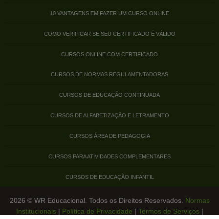
10 VANTAGENS EM FAZER UM CURSO ONLINE
COMO VERIFICAR SE SEU CERTIFICADO É VÁLIDO
CURSOS ONLINE COM CERTIFICADO
CURSOS DE NORMAS REGULAMENTADORAS
CURSOS DE EDUCAÇÃO CONTINUADA
CURSOS DE ALFABETIZAÇÃO E LETRAMENTO
CURSOS ÁREA DE PEDAGOGIA
CURSOS PARA ATIVIDADES COMPLEMENTARES
CURSOS DE EDUCAÇÃO INFANTIL
2026 © WR Educacional. Todos os Direitos Reservados.
Normas
Institucionais
|
Política de Privacidade
|
Termos de Serviços
|