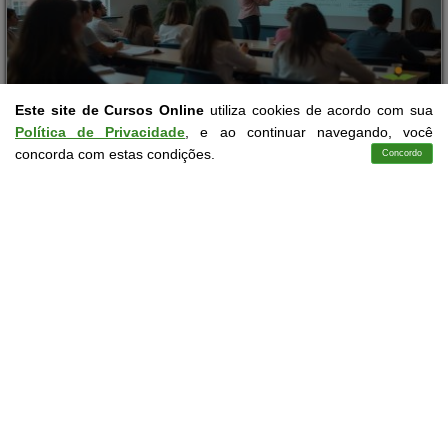
Este site de Cursos Online
utiliza cookies de acordo com sua
Educação
10 a 60 horas
Política de Privacidade
, e ao continuar navegando, você
Matemática e Resolução de Problemas
concorda com estas condições.
Concordo
Cursos
Aplicativo
Login
Contato
Curso Gratuito
MATRICULAR
Saiba mais