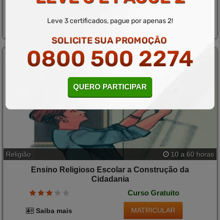
Curso Gratuito
Leve 3 certificados, pague por apenas 2!
MATRICULAR
Saiba mais
SOLICITE SUA PROMOÇÃO
0800 500 2274
QUERO PARTICIPAR
Religião
10 a 60 horas
Ensino Religioso Escolar a Construção da
Cidadania
Curso Gratuito
MATRICULAR
Saiba mais