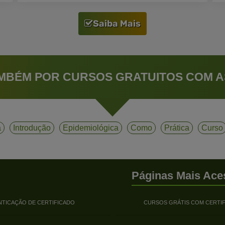
Saiba Mais
MBÉM POR CURSOS GRATUITOS COM A
a
Introdução
Epidemiológica
Como
Prática
Curso
Páginas Mais Ace
NTICAÇÃO DE CERTIFICADO
CURSOS GRÁTIS COM CERTI