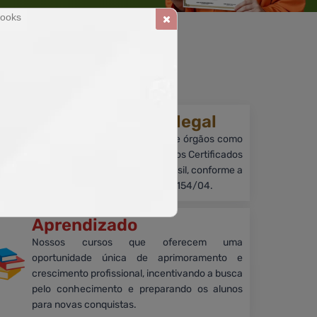
ia.
Reconhecimento legal
Embora sem reconhecimento de órgãos como
MEC e outros reguladores. Nossos Certificados
têm validade legal em todo o Brasil, conforme a
Lei nº 9.394/96 e o Decreto nº 5.154/04.
Aprendizado
Nossos cursos que oferecem uma
oportunidade única de aprimoramento e
crescimento profissional, incentivando a busca
pelo conhecimento e preparando os alunos
para novas conquistas.