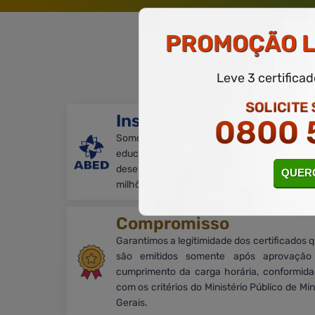
PROMOÇÃO
L
Ga
Leve 3 certifica
SOLICITE
Instituição Associada
0800 
Somos associados à ABED e promovem
educação a distância com qualidade e foco
desenvolvimento dos alunos. Com mais de
QUERO
milhões de alunos matriculados em todo Bras
Compromisso
Garantimos a legitimidade dos certificados 
são emitidos somente após aprovação
cumprimento da carga horária, conformid
com os critérios do Ministério Público de Mi
Gerais.