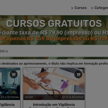
Cursos
Categor
CURSOS GRATUITOS
diante taxa de R$ 79,90 (impresso) ou R$ 
por apenas R$ 159,80 impressos ou R$ 119,
 destinados ao aprimoramento, o título não implica em formação profis
10 a 50 horas
Saúde
10 a 60 horas
gilância
Introdução em Vigilância