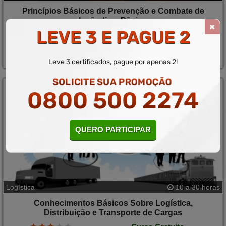
Princípios Básicos de Prevenção e Combate de
Incêndio e Pânico
LEVE 3 E PAGUE 2
Curso Gratuito
MATRICULAR
Saiba mais
Leve 3 certificados, pague por apenas 2!
SOLICITE SUA PROMOÇÃO
0800 500 2274
QUERO PARTICIPAR
Logística
10 a 30 horas
Conhecimentos Básicos Sobre Logística,
Distribuição e Transporte de Cargas