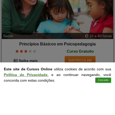
Saúde
10 a 60 horas
Princípios Básicos em Psicopedagogia
Curso Gratuito
MATRICULAR
Saiba mais
Este site de Cursos Online
utiliza cookies de acordo com sua
Política de Privacidade
, e ao continuar navegando, você
concorda com estas condições.
Concordo
Cursos
Aplicativo
Login
Contato