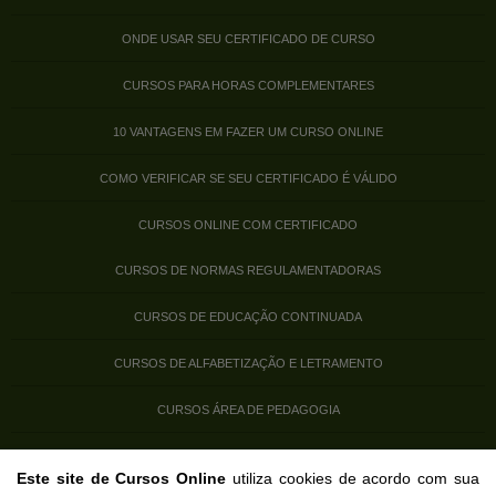
ONDE USAR SEU CERTIFICADO DE CURSO
CURSOS PARA HORAS COMPLEMENTARES
10 VANTAGENS EM FAZER UM CURSO ONLINE
COMO VERIFICAR SE SEU CERTIFICADO É VÁLIDO
CURSOS ONLINE COM CERTIFICADO
CURSOS DE NORMAS REGULAMENTADORAS
CURSOS DE EDUCAÇÃO CONTINUADA
CURSOS DE ALFABETIZAÇÃO E LETRAMENTO
CURSOS ÁREA DE PEDAGOGIA
CURSOS PARA ATIVIDADES COMPLEMENTARES
Este site de Cursos Online
utiliza cookies de acordo com sua