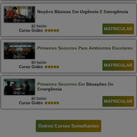
Noçõ
E
S Básicas
E
M Urgência
E
E
M
E
Rgência
60 hs
Saúde
MATRICULAR
Curso Grátis
Primeiros
Socorros
Para
Ambientes
Escolares
60 hs
Saúde
MATRICULAR
Curso Grátis
Primeiros
Socorros
Em
Situações
De
Em
Ergência
60 hs
Saúde
MATRICULAR
Curso Grátis
Outros Cursos Semelhantes