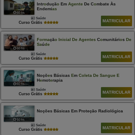
Intr
O
Duçã
O
Em
Agente
De C
O
Mbate Às
Endemi
As
60 hs
Saúde
MATRICULAR
Curso Grátis
F
O
Rma
Çã
O
Inicial
De
Agentes
C
O
Munitári
O
S
De
Sa
Ú
De
60 hs
Saúde
MATRICULAR
Curso Grátis
Noçõ
E
S Básicas
E
M
Col
E
Ta
D
E
Sangu
E
E
H
E
Mot
E
Rapia
60 hs
Saúde
MATRICULAR
Curso Grátis
Noções Básicas Em Proteção Radiológica
50 hs
Saúde
MATRICULAR
Curso Grátis