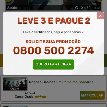
Saúde
10 a 60 horas
Noções básicas em primeiros socorros
LEVE 3 E PAGUE 2
Curso Gratuito
MATRICULAR
Saiba mais
Leve 3 certificados, pague por apenas 2!
SOLICITE SUA PROMOÇÃO
0800 500 2274
CURSOS SUGERIDOS PELO PEDAGÓGICO
QUERO PARTICIPAR
Noções Básicas Em
Primeiros
Socorros
60 hs
Saúde
MATRICULAR
Curso Grátis