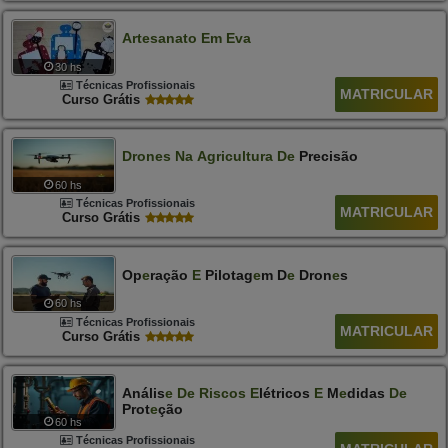
Artesanato
Em
Eva
30 hs
Técnicas Profissionais
MATRICULAR
Curso Grátis
Drones
Na
Agricultura
De
Precisão
60 hs
Técnicas Profissionais
MATRICULAR
Curso Grátis
Op
E
Ração
E
Pilotag
E
M D
E
Dron
E
S
60 hs
Técnicas Profissionais
MATRICULAR
Curso Grátis
Anális
E
D
E
Riscos
E
Létricos
E
M
E
Didas
D
E
Prot
E
Ção
60 hs
Técnicas Profissionais