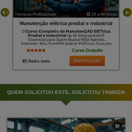
‹
›
Técnicas Profissionais
10 a 60 horas
Manutenção elétrica predial e industrial
O
Curso Completo de ManutenÇÃO ElÉTrica
Predial e Industrial
da Wr Educacional É
Essencial para Quem Busca NÃO Apenas
Entender, Mas TambÉM Aplicar PrÁTicas Seguras
e Eficazes em InstalaÇÕEs ElÉTricas Complexas.
Curso Gratuito
com Esta FormaÇÃO, o Profissional Fica Apto a
Identificar e Resolver Problemas ElÉTricos em
Grande Escala, Contribuindo Assim para a
MATRICULAR
Saiba mais
SeguranÇA e EficiÊNcia Operacional. Lembre-Se
Que no Final do Curso Existe a OpÇÃO de
CertificaÇÃO VÁLida em Todo o Brasil por Uma
Pequena Taxa.
QUEM SOLICITOU ESTE, SOLICITOU TAMBÉM