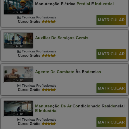
Manutenção Elétrica
Predial
E
Industrial
60 hs
Técnicas Profissionais
MATRICULAR
Curso Grátis
Auxiliar
De
Servi
Ç
Os
Gerais
40 hs
Técnicas Profissionais
MATRICULAR
Curso Grátis
Agente
De
Combate
Às En
De
Mi
As
60 hs
Técnicas Profissionais
MATRICULAR
Curso Grátis
Manut
E
N
Çã
O
D
E
Ar
C
O
Ndici
O
Nad
O
R
E
Si
D
E
Ncial
E
Industrial
30 hs
Técnicas Profissionais
MATRICULAR
Curso Grátis