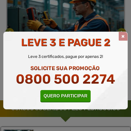
LEVE 3 E PAGUE 2
Técnicas Profissionais
10 a 60 horas
Manutenção elétrica predial e industrial
Leve 3 certificados, pague por apenas 2!
Curso Gratuito
SOLICITE SUA PROMOÇÃO
MATRICULAR
Saiba mais
0800 500 2274
QUERO PARTICIPAR
CURSOS SUGERIDOS PELO PEDAGÓGICO