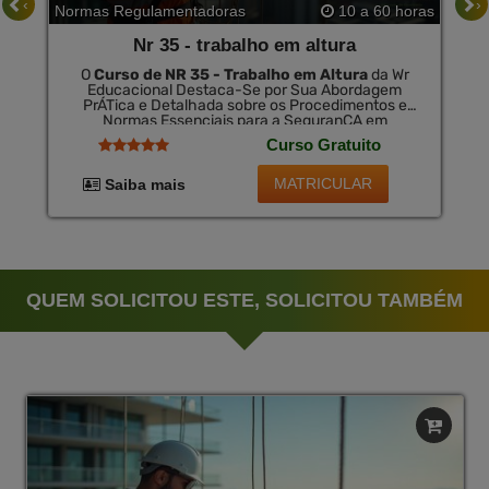
‹
›
Normas Regulamentadoras
10 a 60 horas
Nr 35 - trabalho em altura
O
Curso de NR 35 - Trabalho em Altura
da Wr
Educacional Destaca-Se por Sua Abordagem
PrÁTica e Detalhada sobre os Procedimentos e
Normas Essenciais para a SeguranÇA em
Trabalhos em Altura. Este Curso É Uma
Curso Gratuito
Ferramenta Crucial para o Desenvolvimento
Profissional na ÁRea de SeguranÇA do Trabalho,
Ampliando o Entendimento sobre Riscos e
MATRICULAR
Saiba mais
Medidas Preventivas. no TÉRmino, HÁ a OpÇÃO de
Certificado, com Validade Nacional, DisponÍVel por
Uma Pequena Taxa.
QUEM SOLICITOU ESTE, SOLICITOU TAMBÉM