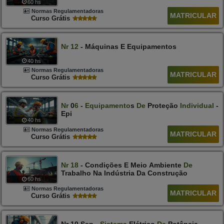
60 hs
Normas Regulamentadoras
MATRICULAR
Curso Grátis
Nr
12
- Máquinas E Equipamentos
40 hs
Normas Regulamentadoras
MATRICULAR
Curso Grátis
Nr
0
6
-
Equipamento
S
De
Proteção
Individual
-
Epi
40 hs
Normas Regulamentadoras
MATRICULAR
Curso Grátis
Nr
18
- Condições E Meio Ambiente
De
Trabalho Na Indústria Da Construção
60 hs
Normas Regulamentadoras
MATRICULAR
Curso Grátis