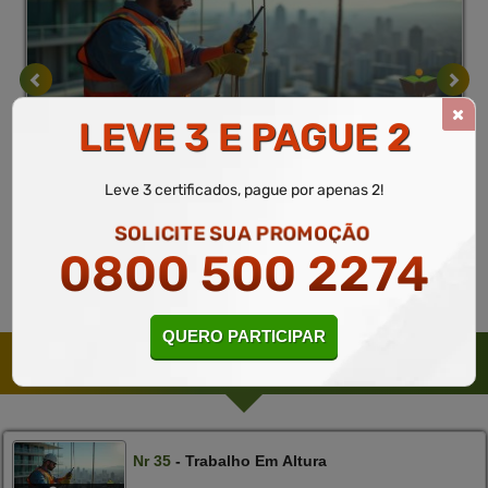
Normas Regulamentadoras
10 a 60 horas
LEVE 3 E PAGUE 2
Nr 35 - trabalho em altura
Curso Gratuito
Leve 3 certificados, pague por apenas 2!
MATRICULAR
Saiba mais
SOLICITE SUA PROMOÇÃO
0800 500 2274
QUERO PARTICIPAR
CURSOS SUGERIDOS PELO PEDAGÓGICO
Nr
35
- Trabalho Em Altura