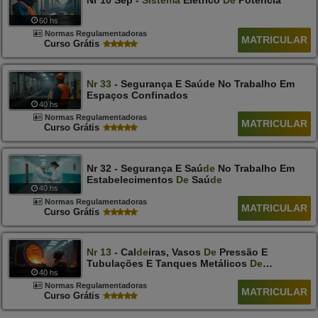
Nr 10 Sep -
Sistema
Elétrico
De
Potência
60 hs
Normas Regulamentadoras
MATRICULAR
Curso Grátis
Nr
33
- Segurança E Saúde No Trabalho Em
Espaços Confinados
40 hs
Normas Regulamentadoras
MATRICULAR
Curso Grátis
Nr 32 - Segurança E Saú
De
No Trabalho Em
Estabelecimentos
De
Saú
De
40 hs
Normas Regulamentadoras
MATRICULAR
Curso Grátis
Nr
13
- Cal
De
Iras, Vasos
De
Pressão E
Tubulações E Tanques Metálicos
De
40 hs
Armazenamento
Normas Regulamentadoras
MATRICULAR
Curso Grátis