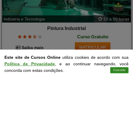
Indústria e Tecnologia
10 a 50 horas
Pintura Industrial
Curso Gratuito
MATRICULAR
Saiba mais
Este site de Cursos Online
utiliza cookies de acordo com sua
Política de Privacidade
, e ao continuar navegando, você
concorda com estas condições.
Concordo
Cursos
Aplicativo
Login
Contato
Educação
10 a 40 horas