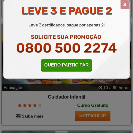
LEVE 3 E PAGUE 2
MATRICULAR
Saiba mais
Leve 3 certificados, pague por apenas 2!
SOLICITE SUA PROMOÇÃO
0800 500 2274
QUERO PARTICIPAR
Educação
10 a 60 horas
Cuidador Infantil
Curso Gratuito
MATRICULAR
Saiba mais