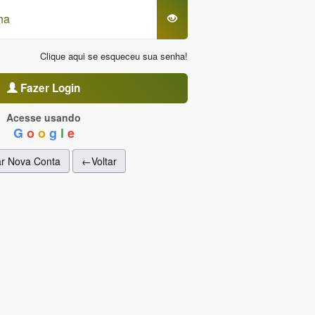
Clique aqui se esqueceu sua senha!
Fazer Login
Acesse usando
G
o
o
g
l
e
ar Nova Conta
←Voltar