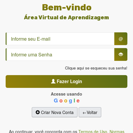
Bem-vindo
Área Virtual de Aprendizagem
@
Clique aqui se esqueceu sua senha!
Fazer Login
Acesse usando
G
o
o
g
l
e
Criar Nova Conta
←Voltar
Ao continuar, você concorda com os
Termos de Uso
,
Normas