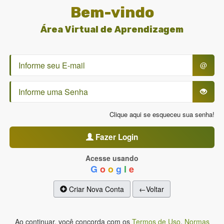
Bem-vindo
Área Virtual de Aprendizagem
@
Clique aqui se esqueceu sua senha!
Fazer Login
Acesse usando
G
o
o
g
l
e
Criar Nova Conta
←Voltar
Ao continuar, você concorda com os
Termos de Uso
,
Normas