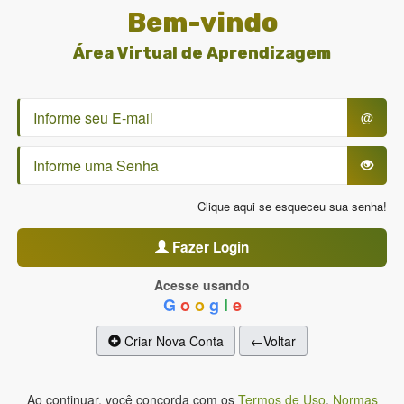
Bem-vindo
Área Virtual de Aprendizagem
@
Clique aqui se esqueceu sua senha!
Fazer Login
Acesse usando
G
o
o
g
l
e
Criar Nova Conta
←Voltar
Ao continuar, você concorda com os
Termos de Uso
,
Normas