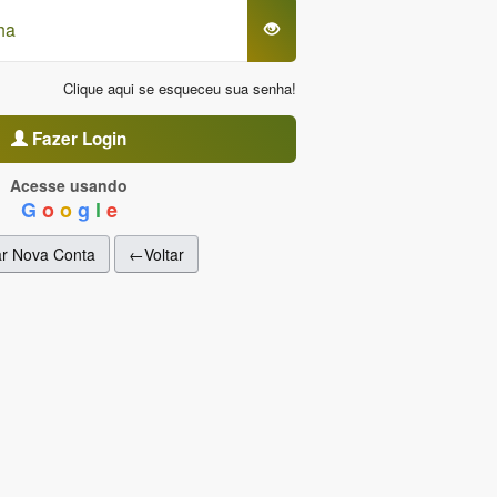
Clique aqui se esqueceu sua senha!
Fazer Login
Acesse usando
G
o
o
g
l
e
ar Nova Conta
←Voltar