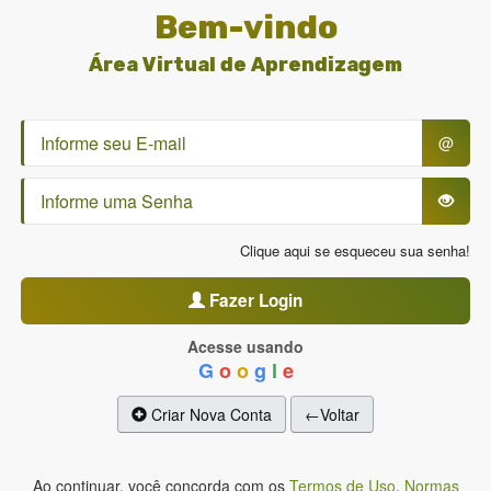
Bem-vindo
Área Virtual de Aprendizagem
@
Clique aqui se esqueceu sua senha!
Fazer Login
Acesse usando
G
o
o
g
l
e
Criar Nova Conta
←Voltar
Ao continuar, você concorda com os
Termos de Uso
,
Normas