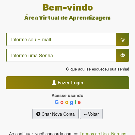
Bem-vindo
Área Virtual de Aprendizagem
@
Clique aqui se esqueceu sua senha!
Fazer Login
Acesse usando
G
o
o
g
l
e
Criar Nova Conta
←Voltar
Ao continuar, você concorda com os
Termos de Uso
,
Normas