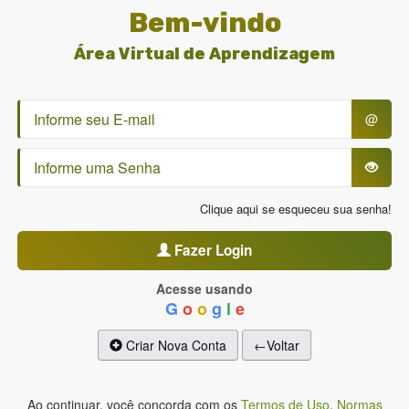
Bem-vindo
Área Virtual de Aprendizagem
@
Clique aqui se esqueceu sua senha!
Fazer Login
Acesse usando
G
o
o
g
l
e
Criar Nova Conta
←Voltar
Ao continuar, você concorda com os
Termos de Uso
,
Normas